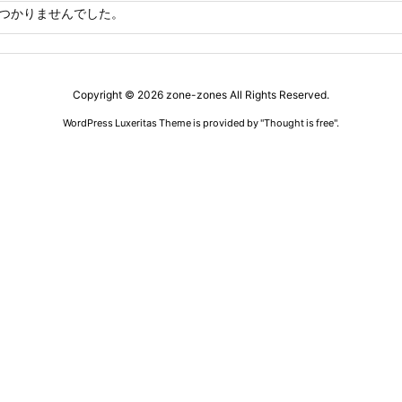
つかりませんでした。
Copyright ©
2026
zone-zones
All Rights Reserved.
WordPress Luxeritas Theme is provided by "
Thought is free
".